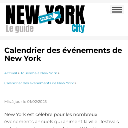
Aller
Togg
au
navi
contenu
principal
Calendrier des événements de
New York
Accueil
>
Tourisme à New York
>
Calendrier des événements de New York
>
Mis à jour le 01/02/2025
New York est célèbre pour les nombreux
événements annuels qui animent la ville : festivals