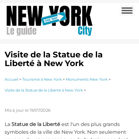
Aller
Togg
au
navi
contenu
principal
Visite de la Statue de la
Liberté à New York
Accueil
>
Tourisme à New York
>
Monuments New York
>
Visite de la Statue de la Liberté à New York
>
Mis à jour le 19/07/2026
La
Statue de la Liberté
est l'un des plus grands
symboles de la ville de New York. Non seulement