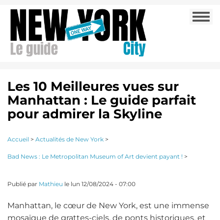
Aller
Togg
au
navi
contenu
principal
Les 10 Meilleures vues sur
Manhattan : Le guide parfait
pour admirer la Skyline
Accueil
>
Actualités de New York
>
Bad News : Le Metropolitan Museum of Art devient payant !
>
Publié par
Mathieu
le
lun 12/08/2024 - 07:00
Manhattan, le cœur de New York, est une immense
mosaïque de grattes-ciels, de ponts historiques, et