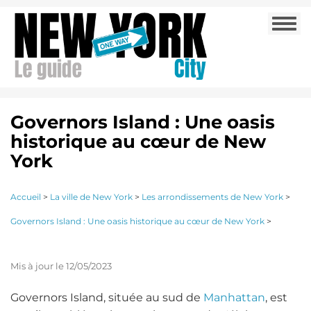
Aller
Togg
au
navi
contenu
principal
Governors Island : Une oasis
historique au cœur de New
York
Accueil
>
La ville de New York
>
Les arrondissements de New York
>
Governors Island : Une oasis historique au cœur de New York
>
Mis à jour le 12/05/2023
Governors Island, située au sud de
Manhattan
, est