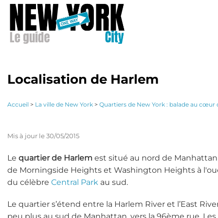
Aller
au
contenu
principal
Localisation de Harlem
Accueil
>
La ville de New York
>
Quartiers de New York : balade au cœur
Mis à jour le 30/05/2015
Le
quartier de Harlem
est situé au nord de Manhattan, 
de Morningside Heights et Washington Heights à l'oues
du célèbre
Central Park
au sud.
Le quartier s’étend entre la Harlem River et l’East Rive
peu plus au sud de Manhattan, vers la 96ème rue. Les l