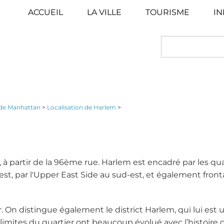
ACCUEIL
LA VILLE
TOURISME
IN
SEARCH
 de Manhattan
>
Localisation de Harlem
>
à partir de la 96ème rue. Harlem est encadré par les qua
t, par l'Upper East Side au sud-est, et également fronta
r. On distingue également le district Harlem, qui lui est 
imites du quartier ont beaucoup évolué avec l’histoire d