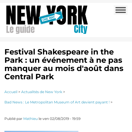
Aller
Togg
au
navi
contenu
principal
Festival Shakespeare in the
Park : un événement à ne pas
manquer au mois d'août dans
Central Park
Accueil
>
Actualités de New York
>
Bad News : Le Metropolitan Museum of Art devient payant !
>
Publié par
Mathieu
le
ven 02/08/2019 - 19:59