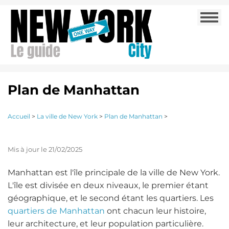
Aller
Togg
au
navi
contenu
principal
Plan de Manhattan
Accueil
>
La ville de New York
>
Plan de Manhattan
>
Mis à jour le 21/02/2025
Manhattan est l'île principale de la ville de New York.
L'île est divisée en deux niveaux, le premier étant
géographique, et le second étant les quartiers. Les
quartiers de Manhattan
ont chacun leur histoire,
leur architecture, et leur population particulière.