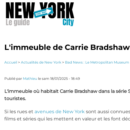
Aller
au
contenu
principal
L'immeuble de Carrie Bradshaw
Accueil
>
Actualités de New York
>
Bad News : Le Metropolitan Museum o
Publié par
Mathieu
le
sam 18/01/2025 - 18:49
L'
immeuble où habitait Carrie Bradshaw dans la série 
touristes.
Si les rues et
avenues de New York
sont aussi connues
films et séries qui les mettent en valeur et les font dé