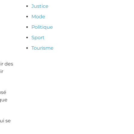
Justice
Mode
Politique
Sport
Tourisme
ir des
ir
usé
sque
ui se