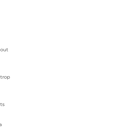
tout
 trop
ts
a