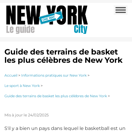
Aller
Togg
au
navi
contenu
principal
Guide des terrains de basket
les plus célèbres de New York
Accueil
>
Informations pratiques sur New York
>
Le sport à New York
>
Guide des terrains de basket les plus célèbres de New York
>
Mis à jour le 24/02/2025
S'il y a bien un pays dans lequel le basketball est un