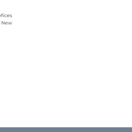
éfices
e New