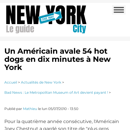
Aller
Togg
au
navi
contenu
principal
Un Américain avale 54 hot
dogs en dix minutes à New
York
Accueil
>
Actualités de New York
>
Bad News : Le Metropolitan Museum of Art devient payant !
>
Publié par
Mathieu
le
lun 05/07/2010 - 13:50
Pour la quatrième année consécutive, l'Américain
Joey Chestnut a gardé son titre de "plus gros