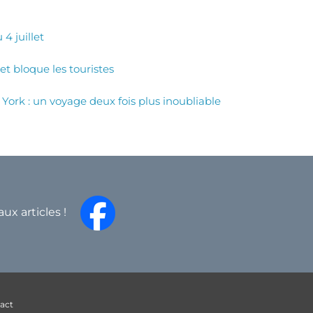
4 juillet
et bloque les touristes
York : un voyage deux fois plus inoubliable
aux articles !
act