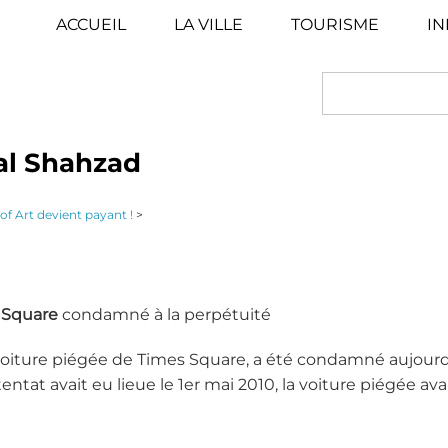
ACCUEIL
LA VILLE
TOURISME
IN
SEARCH
sal Shahzad
f Art devient payant !
>
 Square
condamné à la perpétuité
la voiture piégée de Times Square, a été condamné aujourd
entat avait eu lieue le 1er mai 2010, la voiture piégée ava