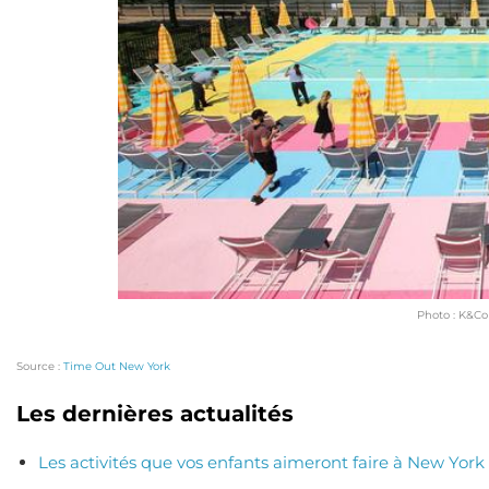
Photo : K&Co
Source :
Time Out New York
Les dernières actualités
Les activités que vos enfants aimeront faire à New York