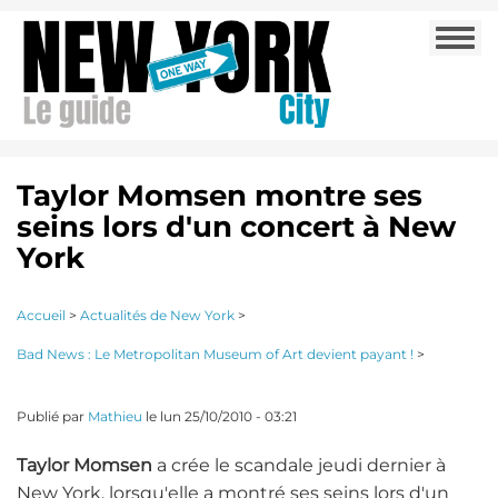
Aller
Togg
au
navi
contenu
principal
Taylor Momsen montre ses
seins lors d'un concert à New
York
Accueil
>
Actualités de New York
>
Bad News : Le Metropolitan Museum of Art devient payant !
>
Publié par
Mathieu
le
lun 25/10/2010 - 03:21
Taylor Momsen
a crée le scandale jeudi dernier à
New York, lorsqu'elle a montré ses seins lors d'un