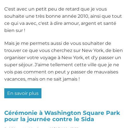
dollars
C'est avec un petit peu de retard que je vous
pour
souhaite une très bonne année 2010, ainsi que tout
un
ce qui va avec, c'est à dire amour, argent et santé
Picasso
bien sur !
Mais je me permets aussi de vous souhaiter de
trouver ce que vous cherchez sur New York, de bien
organiser votre voyage à New York, et d'y passer un
super séjour. J'aime tellement cette ville que je ne
vois pas comment on peut y passer de mauvaises
vacances, mais on ne sait jamais !
En savoir plus
sur
Bonne
année
Cérémonie à Washington Square Park
à
pour la journée contre le Sida
tous