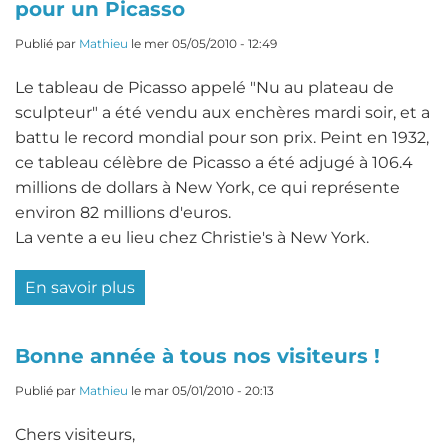
pour un Picasso
maison
de
Publié par
Mathieu
le
mer 05/05/2010 - 12:49
Truman
Le tableau de Picasso appelé "Nu au plateau de
Capote
sculpteur" a été vendu aux enchères mardi soir, et a
est
battu le record mondial pour son prix. Peint en 1932,
en
ce tableau célèbre de Picasso a été adjugé à 106.4
vente
millions de dollars à New York, ce qui représente
environ 82 millions d'euros.
La vente a eu lieu chez Christie's à New York.
En savoir plus
sur
New
York
Bonne année à tous nos visiteurs !
:
106.4
Publié par
Mathieu
le
mar 05/01/2010 - 20:13
millions
Chers visiteurs,
de