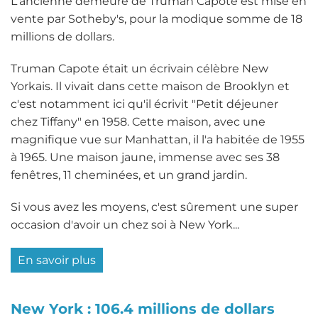
L'ancienne demeure de Truman Capote est mise en
en
vente par Sotheby's, pour la modique somme de 18
juin
millions de dollars.
Truman Capote était un écrivain célèbre New
Yorkais. Il vivait dans cette maison de Brooklyn et
c'est notamment ici qu'il écrivit "Petit déjeuner
chez Tiffany" en 1958. Cette maison, avec une
magnifique vue sur Manhattan, il l'a habitée de 1955
à 1965. Une maison jaune, immense avec ses 38
fenêtres, 11 cheminées, et un grand jardin.
Si vous avez les moyens, c'est sûrement une super
occasion d'avoir un chez soi à New York...
En savoir plus
sur
Brooklyn
:
New York : 106.4 millions de dollars
la