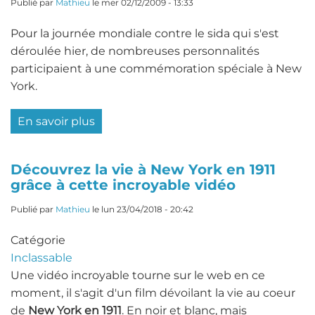
nos
Publié par
Mathieu
le
mer 02/12/2009 - 13:33
visiteurs
Pour la journée mondiale contre le sida qui s'est
!
déroulée hier, de nombreuses personnalités
participaient à une commémoration spéciale à New
York.
En savoir plus
sur
Cérémonie
à
Découvrez la vie à New York en 1911
Washington
grâce à cette incroyable vidéo
Square
Park
Publié par
Mathieu
le
lun 23/04/2018 - 20:42
pour
Catégorie
la
Inclassable
journée
Une vidéo incroyable tourne sur le web en ce
contre
moment, il s'agit d'un film dévoilant la vie au coeur
le
de
New York en 1911
. En noir et blanc, mais
Sida