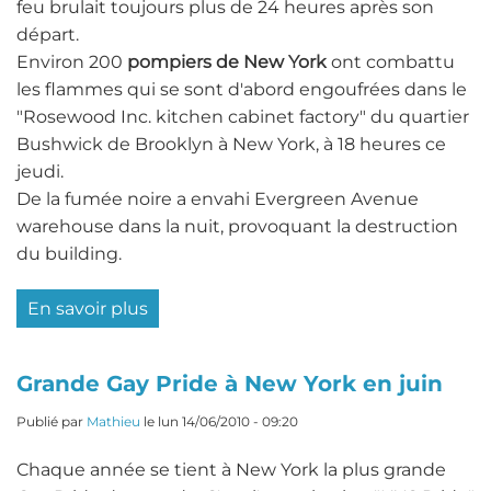
feu brulait toujours plus de 24 heures après son
départ.
Environ 200
pompiers de New York
ont combattu
les flammes qui se sont d'abord engoufrées dans le
"Rosewood Inc. kitchen cabinet factory" du quartier
Bushwick de Brooklyn à New York, à 18 heures ce
jeudi.
De la fumée noire a envahi Evergreen Avenue
warehouse dans la nuit, provoquant la destruction
du building.
En savoir plus
sur
Incendie
incroyable
Grande Gay Pride à New York en juin
à
Brooklyn
Publié par
Mathieu
le
lun 14/06/2010 - 09:20
Chaque année se tient à New York la plus grande