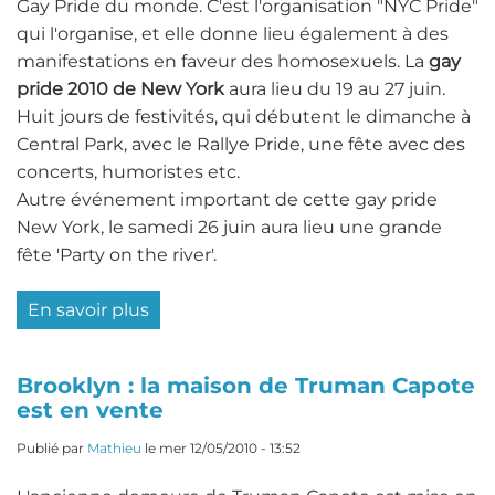
Gay Pride du monde. C'est l'organisation "NYC Pride"
qui l'organise, et elle donne lieu également à des
manifestations en faveur des homosexuels. La
gay
pride 2010 de New York
aura lieu du 19 au 27 juin.
Huit jours de festivités, qui débutent le dimanche à
Central Park, avec le Rallye Pride, une fête avec des
concerts, humoristes etc.
Autre événement important de cette gay pride
New York, le samedi 26 juin aura lieu une grande
fête 'Party on the river'.
En savoir plus
sur
Grande
Gay
Brooklyn : la maison de Truman Capote
Pride
est en vente
à
New
Publié par
Mathieu
le
mer 12/05/2010 - 13:52
York