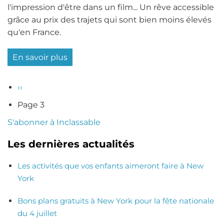
l'impression d'être dans un film... Un rêve accessible
grâce au prix des trajets qui sont bien moins élevés
qu'en France.
En savoir plus
sur
Le
prix
Page
‹‹
Pagination
des
précédente
Page 3
taxis
sur
S'abonner à Inclassable
le
Les dernières actualités
point
d'augmenter
Les activités que vos enfants aimeront faire à New
à
York
New
York
Bons plans gratuits à New York pour la fête nationale
du 4 juillet