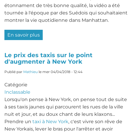
étonnament de très bonne qualité, la vidéo a été
tournée à l'époque par des Suédois qui souhaitaient
montrer la vie quotidienne dans Manhattan.
En savoir plus
sur
Découvrez
la
Le prix des taxis sur le point
vie
d'augmenter à New York
à
New
Publié par
Mathieu
le
mer 04/04/2018 - 12:44
York
Catégorie
en
Inclassable
1911
Lorsqu'on pense à New York, on pense tout de suite
grâce
à ses taxis jaunes qui parcourent les rues de la ville
à
nuit et jour, et au doux chant de leurs klaxons...
cette
Prendre un
taxi à New York
, c'est vivre son rêve de
incroyable
New Yorkais, lever le bras pour l'arrêter et avoir
vidéo