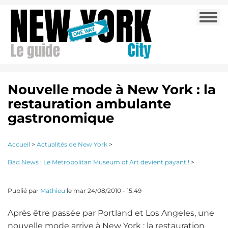
Aller
Togg
au
navi
contenu
principal
Nouvelle mode à New York : la
restauration ambulante
gastronomique
Accueil
>
Actualités de New York
>
Bad News : Le Metropolitan Museum of Art devient payant !
>
Publié par
Mathieu
le
mar 24/08/2010 - 15:49
Après être passée par Portland et Los Angeles, une
nouvelle mode arrive à New York : la restauration