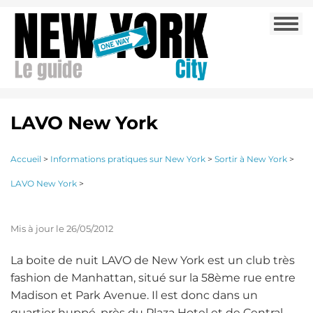
Aller
Togg
au
navi
contenu
principal
LAVO New York
Accueil
>
Informations pratiques sur New York
>
Sortir à New York
>
LAVO New York
>
Mis à jour le 26/05/2012
La boite de nuit LAVO de New York est un club très
fashion de Manhattan, situé sur la 58ème rue entre
Madison et Park Avenue. Il est donc dans un
quartier huppé, près du Plaza Hotel et de Central