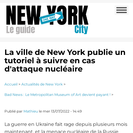
Aller
Togg
au
navi
contenu
principal
La ville de New York publie un
tutoriel à suivre en cas
d'attaque nucléaire
Accueil
>
Actualités de New York
>
Bad News : Le Metropolitan Museum of Art devient payant !
>
Publié par
Mathieu
le
mer 13/07/2022 - 14:49
La guerre en Ukraine fait rage depuis plusieurs mois
maintenant, et la menace nucléaire de la Russie